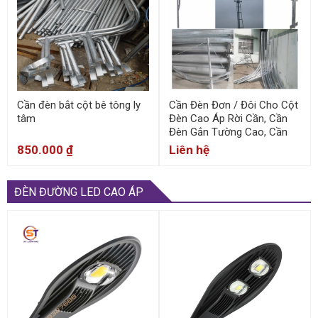
Cần đèn bắt cột bê tông ly
Cần Đèn Đơn / Đôi Cho Cột
tâm
Đèn Cao Áp Rời Cần, Cần
Đèn Gắn Tường Cao, Cần
Đèn Cột Bê Tông
850.000
₫
Liên hệ
ĐÈN ĐƯỜNG LED CAO ÁP