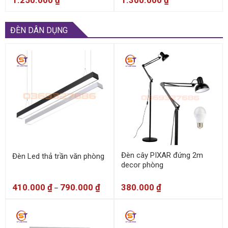
ĐÈN DÂN DỤNG
Đèn cây PIXAR đứng 2m
Đèn Led thả trần văn phòng
decor phòng
410.000
₫
790.000
₫
380.000
₫
–