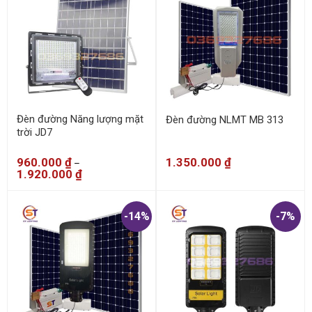
Đèn đường Năng lượng mặt
Đèn đường NLMT MB 313
trời JD7
960.000
₫
1.350.000
₫
–
1.920.000
₫
-14%
-7%