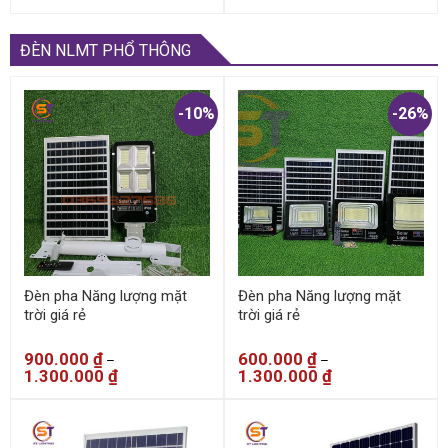
ĐÈN NLMT PHỔ THÔNG
-10%
-26%
Đèn pha Năng lượng mặt
Đèn pha Năng lượng mặt
trời giá rẻ
trời giá rẻ
900.000
₫
600.000
₫
–
–
1.300.000
₫
1.300.000
₫