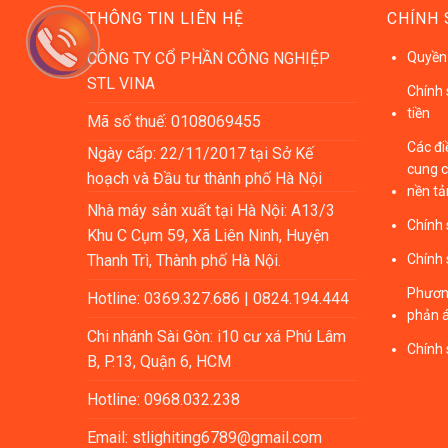
THÔNG TIN LIÊN HỆ
CHÍNH 
CÔNG TY CỔ PHẦN CÔNG NGHIỆP
Quyền 
STL VINA
Chính 
tiền
Mã số thuế: 0108069455
Các đi
Ngày cấp: 22/11/2017 tại Sở Kế
cung c
hoạch và Đầu tư thành phố Hà Nội
nền t
Nhà máy sản xuất tại Hà Nội: A13/3
Chính 
Khu C Cụm 59, Xã Liên Ninh, Huyện
Thanh Trì, Thành phố Hà Nội.
Chính 
Phương
Hotline: 0369.327.686 | 0824.194.444
phản á
Chi nhánh Sài Gòn: i10 cư xá Phú Lâm
Chính
B, P.13, Quận 6, HCM
Hotline: 0968.032.238
Email: stlighiting6789@gmail.com