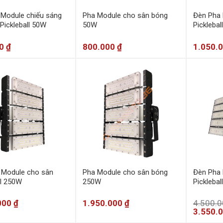
 Module chiếu sáng
Pha Module cho sân bóng
Đèn Pha 
Pickleball 50W
50W
Pickleba
00
₫
800.000
₫
1.050.
 Module cho sân
Pha Module cho sân bóng
Đèn Pha 
ll 250W
250W
Pickleba
000
₫
1.950.000
₫
4.500.
3.550.