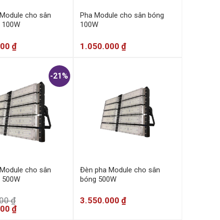
Module cho sân
Pha Module cho sân bóng
ll 100W
100W
000
₫
1.050.000
₫
-21%
Module cho sân
Đèn pha Module cho sân
ll 500W
bóng 500W
000
₫
3.550.000
₫
000
₫