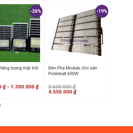
-26%
-19%
Năng lượng mặt trời
Đèn Pha Module cho sân
Pickleball 600W
0
₫
1.300.000
₫
5.600.000
₫
–
4.550.000
₫