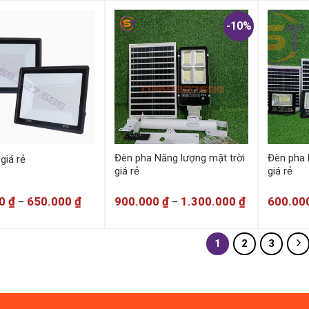
-10%
Đèn pha Năng lượng mặt trời
Đèn pha 
giá rẻ
giá rẻ
giá rẻ
00
₫
650.000
₫
900.000
₫
1.300.000
₫
600.00
–
–
1
2
3