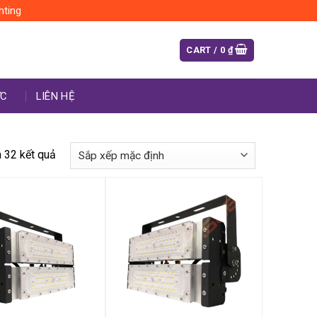
hting
CART /
0
₫
ỨC
LIÊN HỆ
a 32 kết quả