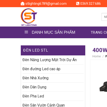
Skip
stlighting6789@gmail.com
0369.327.686
to
content
Sea
for:
DANH MỤC SẢN PHẨM
TRANG C
400
ĐÈN LED STL
Home
/
P
Đèn Năng Lượng Mặt Trời Dự Án
Đèn đường Led cao áp
Đèn Nhà Xưởng
Đèn Dân Dụng
Đèn Pha Led
Đèn Sân Vườn Cảnh Quan