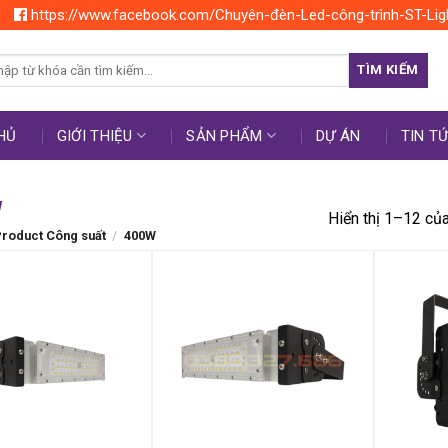
https://www.facebook.com/Chuyên-đèn-Led-công-trình-ST-Lig
rch
TÌM KIẾM
HỦ
GIỚI THIỆU
SẢN PHẨM
DỰ ÁN
TIN T
W
Hiển thị 1–12 củ
roduct Công suất
/
400W