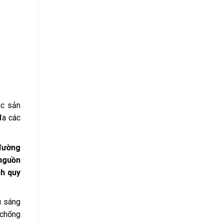
ác sản
đa các
 đường
 nguồn
nh quy
u sáng
 chống