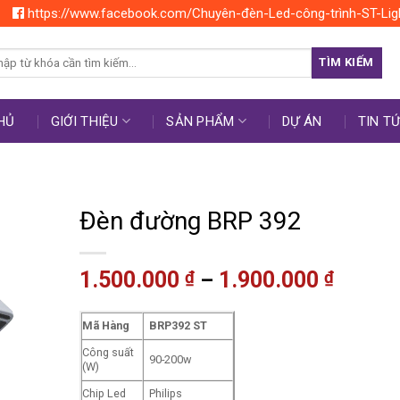
https://www.facebook.com/Chuyên-đèn-Led-công-trình-ST-Lig
rch
TÌM KIẾM
HỦ
GIỚI THIỆU
SẢN PHẨM
DỰ ÁN
TIN T
Đèn đường BRP 392
1.500.000
1.900.000
₫
₫
–
Mã Hàng
BRP392 ST
Công suất
90-200w
(W)
Chip Led
Philips