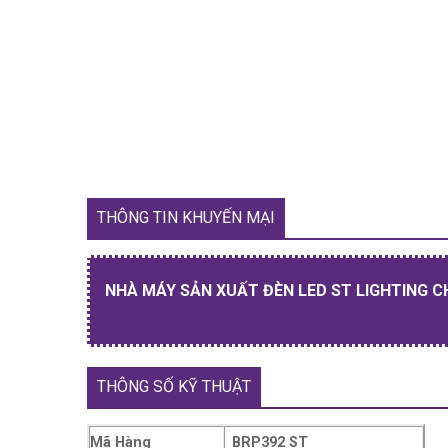
THÔNG TIN KHUYẾN MẠI
NHÀ MÁY SẢN XUẤT ĐÈN LED ST LIGHTING C
THÔNG SỐ KỸ THUẬT
Mã Hàng
BRP392 ST