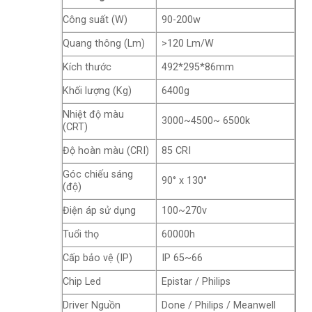
Công suất (W)
90-200w
Quang thông (Lm)
>120 Lm/W
Kích thước
492*295*86mm
Khối lượng (Kg)
6400g
Nhiệt độ màu
3000~4500~ 6500k
(CRT)
Độ hoàn màu (CRI)
85 CRI
Góc chiếu sáng
90° x 130°
(độ)
Điện áp sử dụng
100~270v
Tuổi thọ
60000h
Cấp bảo vệ (IP)
IP 65~66
Chip Led
Epistar / Philips
Driver Nguồn
Done / Philips / Meanwell