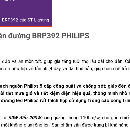
D BRP392 của ST Lighting
đèn đường BRP392 PHILIPS
 đập và ăn mòn tốt, giúp gia tăng tuổi thọ lâu dài cho đèn. C
c sở hữu lớp vỏ tản nhiệt dày và dài hơn hẳn; giúp hạn chế tối 
ạch nguồn Philips 5 cấp công suất và chống sét; giúp đèn
hời tiết mưa gió và tiết kiệm điện hiệu quả, thông minh nhờ
 đường led Philips rất thích hợp sử dụng trong các công trì
t từ
90W đến 200W
cùng quang thông 110Lm/w, cho góc chiế
g một không gian rộng lớn. Sản phẩm vẫn được trang bị khả năng