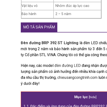
Vật liệu vỏ
Nhôm đúc áp lực cao
Bảo hành
2 – 5 năm
MÔ TẢ SẢN PHẨM
Đèn đường BRP 392 ST Lighting
là đèn LED chiếu
mới trong 2 năm và bảo hành sản phẩm từ 3 đến 5 
ty Cổ phần STL VINA. Chúng tôi có thể gia công theo 
Hiện nay, các model
đèn đường LED
đang nhận được 
lượng sản phẩm có ảnh hưởng đến nhiều khía cạnh của
đa nhu cầu thị trường,
chieusangcongtrinh.com
luôn 
ý dưới đây!
Mục lục
[
hide
]
1
1. Đặc điểm và ứng dụng của đèn đường BRP392 