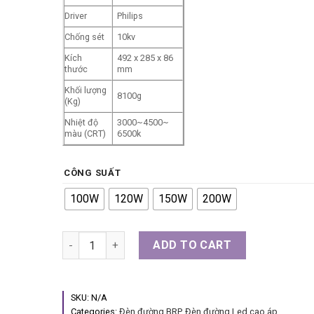
Driver
Philips
Chống sét
10kv
Kích
492 x 285 x 86
thước
mm
Khối lượng
8100g
(Kg)
Nhiệt độ
3000~4500~
màu (CRT)
6500k
CÔNG SUẤT
100W
120W
150W
200W
Đèn đường BRP 392 quantity
ADD TO CART
SKU:
N/A
Categories:
Đèn đường BRP
,
Đèn đường Led cao áp