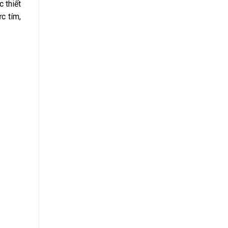
 thiết
c tím,