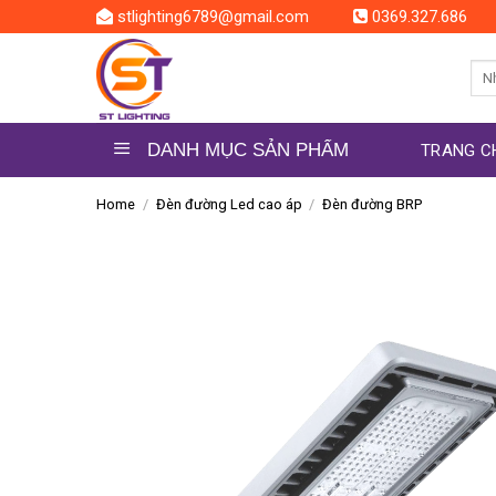
Skip
stlighting6789@gmail.com
0369.327.686
to
content
Sea
for:
DANH MỤC SẢN PHẨM
TRANG C
Home
/
Đèn đường Led cao áp
/
Đèn đường BRP