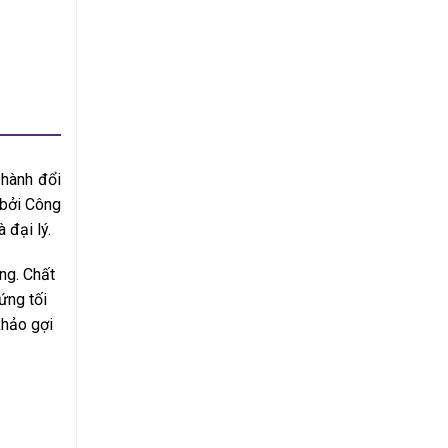
 hành đổi
 bởi Công
 đại lý.
ng. Chất
ứng tối
khảo gợi