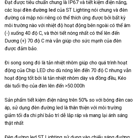
Đạt được tiêu chuẩn chung là IP67 và tiết kiệm điện năng,
các loại
đèn đường led
của ST Lighting nói chung và đèn
đường cá mập nói riêng có thể thích ứng được bởi bất kỳ
môi trường nào với nhiệt độ hoạt động bên ngoài có thể âm
(-) xuống 40 độ C, và thời tiết nóng nhất có thể lên đến
Dương (+) 70 độ C mà vẫn giúp cho sức mạnh của đèn
được đảm bảo.
Đi song song đó là tản nhiệt nhôm giúp cho quá trình hoạt
động của Chip LED cho dù nóng lên đến 70 độ C nhưng vẫn
hoạt động tốt bởi lá tản nhiệt nhôm dày và đồng đều, Kéo
dài tuổi thọ của đèn lên đến >50.000h
Sản phẩm tiết kiệm điện năng trên 50% so với bóng đèn cao
áp, sử dụng đèn đường led là thân thiện với môi trường
giảm tối đa chi phí bảo trì dễ lắp ráp và mang lại ánh sáng
thật nhất
Đèn đường led ST Lighting sử dụng vào chiếu sáng đường