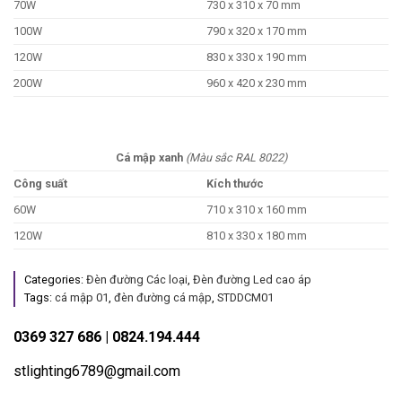
70W
730 x 310 x 70 mm
100W
790 x 320 x 170 mm
120W
830 x 330 x 190 mm
200W
960 x 420 x 230 mm
Cá mập xanh
(Màu sắc RAL 8022)
Công suất
Kích thước
60W
710 x 310 x 160 mm
120W
810 x 330 x 180 mm
Categories:
Đèn đường Các loại
,
Đèn đường Led cao áp
Tags:
cá mập 01
,
đèn đường cá mập
,
STDDCM01
0369 327 686 | 0824.194.444
stlighting6789@gmail.com