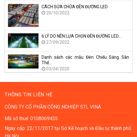
CÁCH SỬA CHỮA ĐÈN ĐƯỜNG LED
20/10/2022
6 LÝ DO NÊN LỰA CHỌN ĐÈN ĐƯỜNG LED…
27/09/2022
Danh sách các mẫu Đèn Chiếu Sáng Sân
Thể…
03/04/2020
THÔNG TIN LIÊN HỆ
CÔNG TY CỔ PHẦN CÔNG NGHIỆP STL VINA
Mã số thuế: 0108069455
Ngày cấp: 22/11/2017 tại Sở Kế hoạch và Đầu tư thành phố
Hà Nội