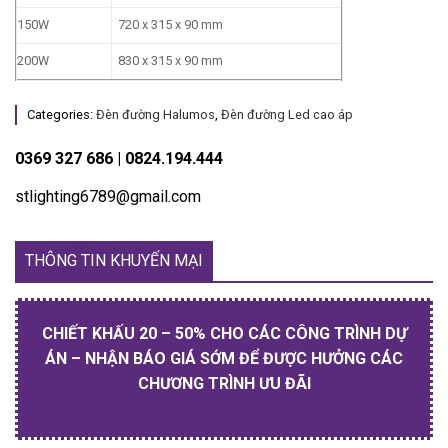
150W
720 x 315 x 90 mm
200W
830 x 315 x 90 mm
Categories:
Đèn đường Halumos
,
Đèn đường Led cao áp
0369 327 686 | 0824.194.444
stlighting6789@gmail.com
THÔNG TIN KHUYẾN MẠI
CHIẾT KHẤU 20 – 50% CHO CÁC CÔNG TRÌNH DỰ
ÁN – NHẬN BÁO GIÁ SỚM ĐỂ ĐƯỢC HƯỞNG CÁC
CHƯƠNG TRÌNH ƯU ĐÃI