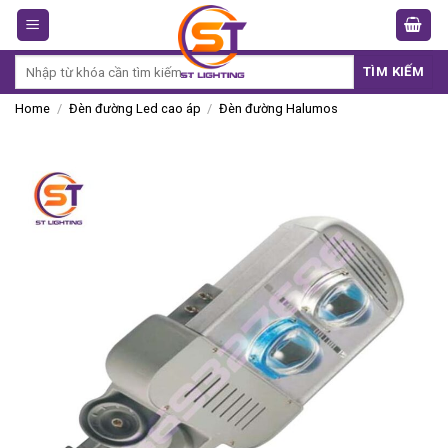
Skip
to
content
Search
TÌM KIẾM
for:
Home
/
Đèn đường Led cao áp
/
Đèn đường Halumos