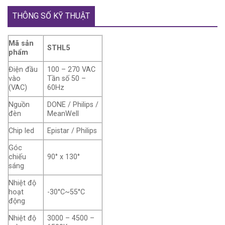
THÔNG SỐ KỸ THUẬT
Mã sản
STHL5
phẩm
Điện đầu
100 – 270 VAC
vào
Tần số 50 –
(VAC)
60Hz
Nguồn
DONE / Philips /
đèn
MeanWell
Chip led
Epistar / Philips
Góc
chiếu
90° x 130°
sáng
Nhiệt độ
hoạt
-30°C~55°C
động
Nhiệt độ
3000 – 4500 –