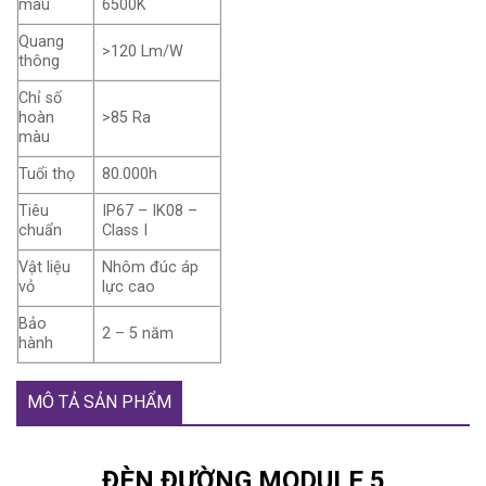
màu
6500K
Quang
>120 Lm/W
thông
Chỉ số
hoàn
>85 Ra
màu
Tuổi thọ
80.000h
Tiêu
IP67 – IK08 –
chuẩn
Class I
Vật liệu
Nhôm đúc áp
vỏ
lực cao
Bảo
2 – 5 năm
hành
MÔ TẢ SẢN PHẨM
ĐÈN ĐƯỜNG MODULE 5