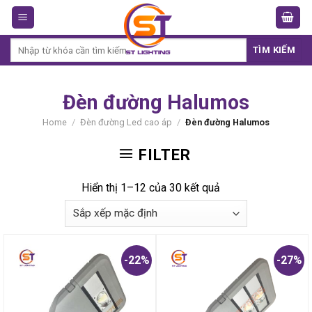
Skip
to
content
Search
TÌM KIẾM
for:
Đèn đường Halumos
Home
/
Đèn đường Led cao áp
/
Đèn đường Halumos
FILTER
Hiển thị 1–12 của 30 kết quả
-22%
-27%