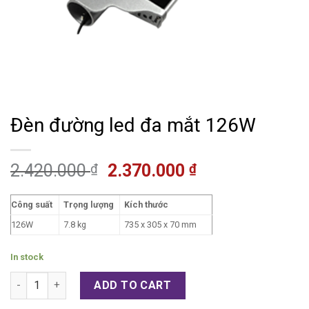
Đèn đường led đa mắt 126W
2.420.000
2.370.000
₫
₫
Công suất
Trọng lượng
Kích thước
126W
7.8 kg
735 x 305 x 70 mm
In stock
Đèn đường led đa mắt 126W quantity
ADD TO CART