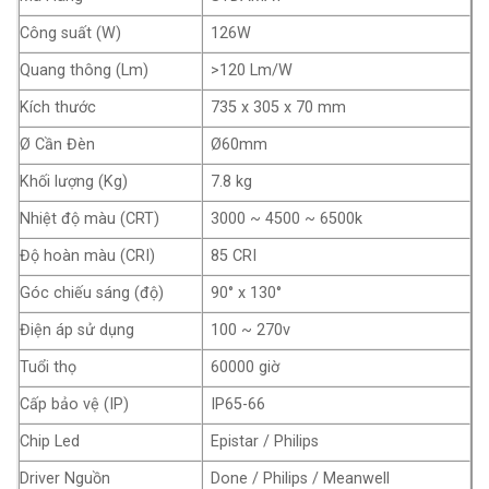
Công suất (W)
126W
Quang thông (Lm)
>120 Lm/W
Kích thước
735 x 305 x 70 mm
Ø Cần Đèn
Ø60mm
Khối lượng (Kg)
7.8 kg
Nhiệt độ màu (CRT)
3000 ~ 4500 ~ 6500k
Độ hoàn màu (CRI)
85 CRI
Góc chiếu sáng (độ)
90° x 130°
Điện áp sử dụng
100 ~ 270v
Tuổi thọ
60000 giờ
Cấp bảo vệ (IP)
IP65-66
Chip Led
Epistar / Philips
Driver Nguồn
Done / Philips / Meanwell