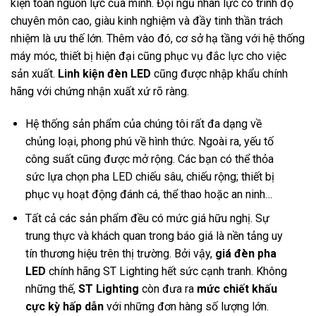
kiện toàn nguồn lực của mình. Đội ngũ nhân lực có trình độ
chuyên môn cao, giàu kinh nghiệm và đầy tinh thần trách
nhiệm là ưu thế lớn. Thêm vào đó, cơ sở hạ tầng với hệ thống
máy móc, thiết bị hiện đại cũng phục vụ đắc lực cho việc
sản xuất.
Linh kiện đèn LED
cũng được nhập khẩu chính
hãng với chứng nhận xuất xứ rõ ràng.
Hệ thống sản phẩm của chúng tôi rất đa dạng về
chủng loại, phong phú về hình thức. Ngoài ra, yếu tố
công suất cũng được mở rộng. Các bạn có thể thỏa
sức lựa chọn pha LED chiếu sâu, chiếu rộng; thiết bị
phục vụ hoạt động đánh cá, thể thao hoặc an ninh…
Tất cả các sản phẩm đều có mức giá hữu nghị. Sự
trung thực và khách quan trong báo giá là nền tảng uy
tín thương hiệu trên thị trường. Bởi vậy,
giá đèn pha
LED
chính hãng ST Lighting hết sức cạnh tranh. Không
những thế,
ST Lighting
còn đưa ra
mức chiết khấu
cực kỳ hấp dẫn
với những đơn hàng số lượng lớn.