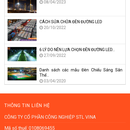
08/04/2023
CÁCH SỬA CHỮA ĐÈN ĐƯỜNG LED
20/10/2022
6 LÝ DO NÊN LỰA CHỌN ĐÈN ĐƯỜNG LED…
27/09/2022
Danh sách các mẫu Đèn Chiếu Sáng Sân
Thể…
03/04/2020
THÔNG TIN LIÊN HỆ
CÔNG TY CỔ PHẦN CÔNG NGHIỆP STL VINA
Mã số thuế: 0108069455