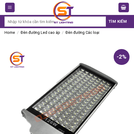
Skip
to
content
Search
TÌM KIẾM
for:
Home
/
Đèn đường Led cao áp
/
Đèn đường Các loại
-2%