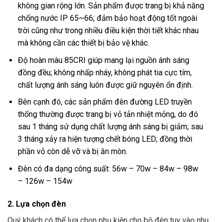
không gian rộng lớn. Sản phẩm được trang bị khả năng
chống nước IP 65~66; đảm bảo hoạt động tốt ngoài
trời cũng như trong nhiều điều kiện thời tiết khác nhau
mà không cần các thiết bị bảo vệ khác.
Độ hoàn màu 85CRI giúp mang lại nguồn ánh sáng
đồng đều; không nhấp nháy, không phát tia cực tím,
chất lượng ánh sáng luôn được giữ nguyên ổn định.
Bên cạnh đó, các sản phẩm đèn đường LED truyền
thống thường được trang bị vỏ tản nhiệt mỏng, do đó
sau 1 tháng sử dụng chất lượng ánh sáng bị giảm; sau
3 tháng xảy ra hiện tượng chết bóng LED; đồng thời
phần vỏ còn dễ vỡ và bị ăn mòn.
Đèn có đa dạng công suất: 56w – 70w – 84w – 98w
– 126w – 154w
2. Lựa chọn đèn
Quý khách có thể lựa chọn phụ kiện cho bộ đèn tuy vào nhu