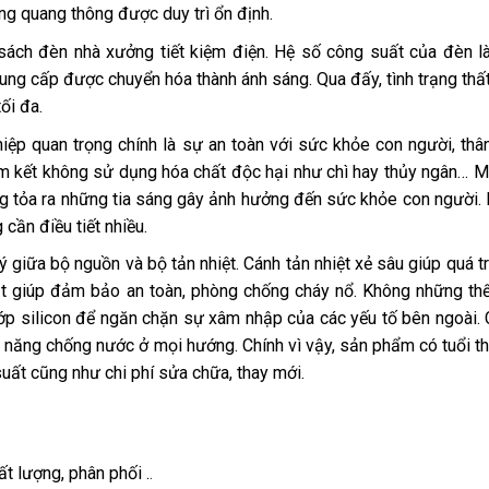
g quang thông được duy trì ổn định.
ch đèn nhà xưởng tiết kiệm điện. Hệ số công suất của đèn là
ung cấp được chuyển hóa thành ánh sáng. Qua đấy, tình trạng thất
ối đa.
ệp quan trọng chính là sự an toàn với sức khỏe con người, thân
cam kết không sử dụng hóa chất độc hại như chì hay thủy ngân… 
ông tỏa ra những tia sáng gây ảnh hưởng đến sức khỏe con người.
cần điều tiết nhiều.
 giữa bộ nguồn và bộ tản nhiệt. Cánh tản nhiệt xẻ sâu giúp quá tr
bật giúp đảm bảo an toàn, phòng chống cháy nổ. Không những thế
lớp silicon để ngăn chặn sự xâm nhập của các yếu tố bên ngoài. 
 năng chống nước ở mọi hướng. Chính vì vậy, sản phẩm có tuổi th
suất cũng như chi phí sửa chữa, thay mới.
 lượng, phân phối .
.