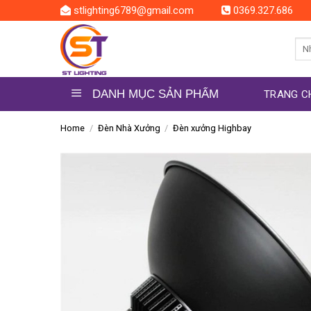
Skip
stlighting6789@gmail.com
0369.327.686
to
content
Sea
for:
DANH MỤC SẢN PHẨM
TRANG C
Home
/
Đèn Nhà Xưởng
/
Đèn xưởng Highbay