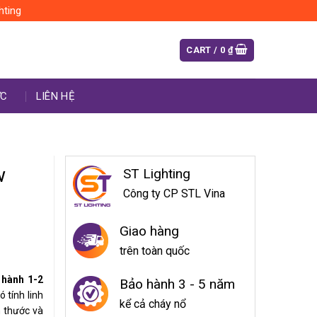
hting
CART /
0
₫
ỨC
LIÊN HỆ
w
ST Lighting
Công ty CP STL Vina
Giao hàng
trên toàn quốc
 hành 1-2
Bảo hành 3 - 5 năm
 tính linh
kể cả cháy nổ
h thước và