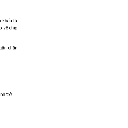
p khẩu từ
o vệ chip
ngăn chặn
nh trở