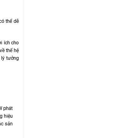
có thể dễ
i ích cho
về thế hệ
 lý tưởng
W phát
g hiệu
ắc sản