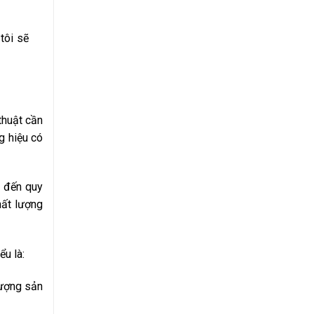
tôi sẽ
 thuật cần
g hiệu có
c đến quy
hất lượng
ểu là:
lượng sản