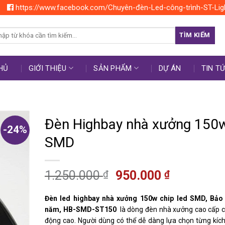
https://www.facebook.com/Chuyên-đèn-Led-công-trình-ST-Lig
rch
TÌM KIẾM
HỦ
GIỚI THIỆU
SẢN PHẨM
DỰ ÁN
TIN T
Đèn Highbay nhà xưởng 150
-24%
SMD
1.250.000
950.000
₫
₫
Đèn led highbay nhà xưởng 150w chip led SMD, Bảo
năm, HB-SMD-ST150
là dòng đèn nhà xưởng cao cấp có
động cao. Người dùng có thể dễ dàng lựa chọn từng kíc