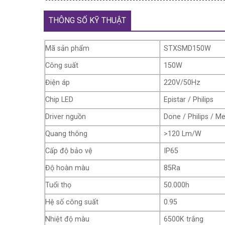
THÔNG SỐ KỸ THUẬT
Mã sản phẩm
STXSMD150W
Công suất
150W
Điện áp
220V/50Hz
Chip LED
Epistar / Philips
Driver nguồn
Done / Philips / M
Quang thông
>120 Lm/W
Cấp độ bảo vệ
IP65
Độ hoàn màu
85Ra
Tuổi thọ
50.000h
Hệ số công suất
0.95
Nhiệt độ màu
6500K trắng