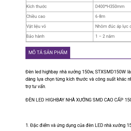
Kích thước
D400*H350mm
Chiều cao
6-8m
Vật liệu vỏ
Nhôm đúc áp lực 
Bảo hành
1 – 2 năm
MÔ TẢ SẢN PHẨM
Đèn led highbay nhà xưởng 150w, STXSMD150W là dò
dàng lựa chọn từng kích thước và công suất khác n
trợ tư vấn.
ĐÈN LED HIGHBAY NHÀ XƯỞNG SMD CAO CẤP 1
1. Đặc điểm và ứng dụng của đèn LED nhà xưởng