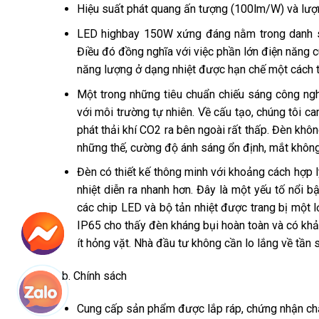
Hiệu suất phát quang ấn tượng (100lm/W) và lượn
LED highbay 150W xứng đáng nằm trong danh sá
Điều đó đồng nghĩa với việc phần lớn điện năng c
năng lượng ở dạng nhiệt được hạn chế một cách t
Một trong những tiêu chuẩn chiếu sáng công nghi
với môi trường tự nhiên. Về cấu tạo, chúng tôi 
phát thải khí CO2 ra bên ngoài rất thấp. Đèn kh
những thế, cường độ ánh sáng ổn định, mắt không 
Đèn có thiết kế thông minh với khoảng cách hợp lý
nhiệt diễn ra nhanh hơn. Đây là một yếu tố nổi 
các chip LED và bộ tản nhiệt được trang bị một 
IP65 cho thấy đèn kháng bụi hoàn toàn và có khả
ít hỏng vặt. Nhà đầu tư không cần lo lắng về tần 
b. Chính sách
Cung cấp sản phẩm được lắp ráp, chứng nhận chất