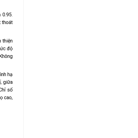
 0.95.
 thoát
 thiện
Mức độ
 Không
ình hạ
, giữa
Chỉ số
ọ cao,