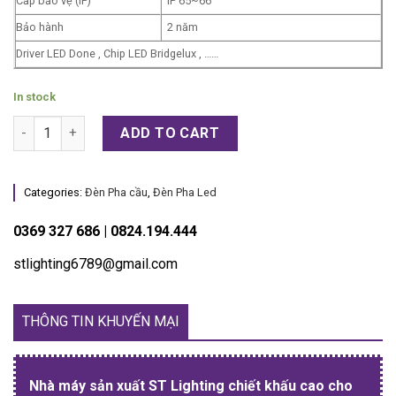
Cấp bảo vệ (IP)
IP 65~66
Bảo hành
2 năm
Driver LED Done , Chip LED Bridgelux , ……
In stock
Đèn Pha Cầu 100W quantity
ADD TO CART
Categories:
Đèn Pha cầu
,
Đèn Pha Led
0369 327 686 | 0824.194.444
stlighting6789@gmail.com
THÔNG TIN KHUYẾN MẠI
Nhà máy sản xuất ST Lighting chiết khấu cao cho