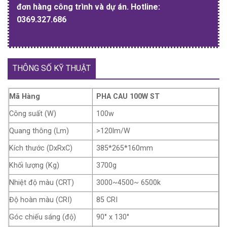
đơn hàng công trình và dự án. Hotline:
0369.327.686
THÔNG SỐ KỸ THUẬT
Mã Hàng
PHA CAU 100W ST
Công suất (W)
100w
Quang thông (Lm)
>120lm/W
Kích thước (DxRxC)
385*265*160mm
Khối lượng (Kg)
3700g
Nhiệt độ màu (CRT)
3000~4500~ 6500k
Độ hoàn màu (CRI)
85 CRI
Góc chiếu sáng (độ)
90° x 130°