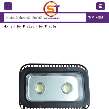
Skip
to
content
Search
TÌM KIẾM
for:
Home
/
Đèn Pha Led
/
Đèn Pha cầu