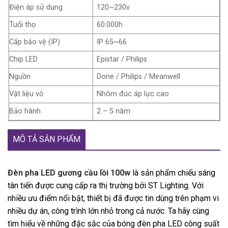
Điện áp sử dụng
120~230v
Tuổi thọ
60.000h
Cấp bảo vệ (IP)
IP 65~66
Chip LED
Epistar / Philips
Nguồn
Done / Philips / Meanwell
Vật liệu vỏ
Nhôm đúc áp lực cao
Bảo hành
2 – 5 năm
MÔ TẢ SẢN PHẨM
Đèn pha LED gương cầu lồi 100w
là sản phẩm chiếu sáng
tân tiến được cung cấp ra thị trường bởi ST Lighting. Với
nhiều ưu điểm nổi bật, thiết bị đã được tin dùng trên phạm vi
nhiều dự án, công trình lớn nhỏ trong cả nước. Ta hãy cùng
tìm hiểu về những đặc sắc của bóng đèn pha LED công suất