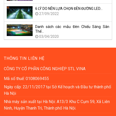
6 LÝ DO NÊN LỰA CHỌN ĐÈN ĐƯỜNG LED…
27/09/2022
Danh sách các mẫu Đèn Chiếu Sáng Sân
Thể…
03/04/2020
THÔNG TIN LIÊN HỆ
CÔNG TY CỔ PHẦN CÔNG NGHIỆP STL VINA
Mã số thuế: 0108069455
Ngày cấp: 22/11/2017 tại Sở Kế hoạch và Đầu tư thành phố
Hà Nội
Nhà máy sản xuất tại Hà Nội: A13/3 Khu C Cụm 59, Xã Liên
Ninh, Huyện Thanh Trì, Thành phố Hà Nội.