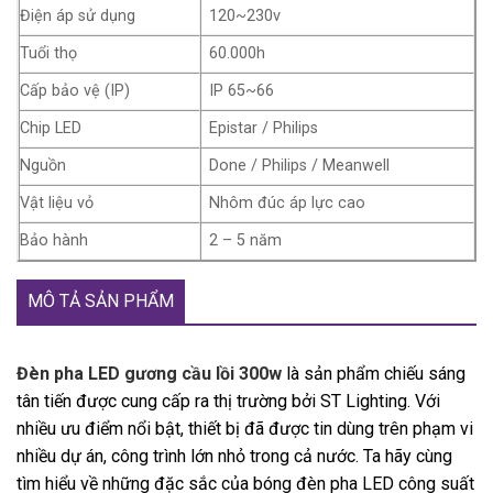
Điện áp sử dụng
120~230v
Tuổi thọ
60.000h
Cấp bảo vệ (IP)
IP 65~66
Chip LED
Epistar / Philips
Nguồn
Done / Philips / Meanwell
Vật liệu vỏ
Nhôm đúc áp lực cao
Bảo hành
2 – 5 năm
MÔ TẢ SẢN PHẨM
Đèn pha LED gương cầu lồi 300w
là sản phẩm chiếu sáng
tân tiến được cung cấp ra thị trường bởi ST Lighting. Với
nhiều ưu điểm nổi bật, thiết bị đã được tin dùng trên phạm vi
nhiều dự án, công trình lớn nhỏ trong cả nước. Ta hãy cùng
tìm hiểu về những đặc sắc của bóng đèn pha LED công suất