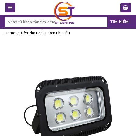
Skip
to
content
Search
TÌM KIẾM
for:
Home
/
Đèn Pha Led
/
Đèn Pha cầu