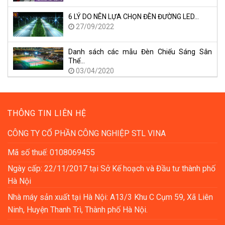
6 LÝ DO NÊN LỰA CHỌN ĐÈN ĐƯỜNG LED…
27/09/2022
Danh sách các mẫu Đèn Chiếu Sáng Sân
Thể…
03/04/2020
THÔNG TIN LIÊN HỆ
CÔNG TY CỔ PHẦN CÔNG NGHIỆP STL VINA
Mã số thuế: 0108069455
Ngày cấp: 22/11/2017 tại Sở Kế hoạch và Đầu tư thành phố
Hà Nội
Nhà máy sản xuất tại Hà Nội: A13/3 Khu C Cụm 59, Xã Liên
Ninh, Huyện Thanh Trì, Thành phố Hà Nội.