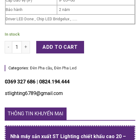
Cấp bảo vệ (IP)
IP 65~66
Bảo hành
2 năm
Driver LED Done , Chip LED Bridgelux , ……
In stock
Đèn Pha Cầu 300W quantity
ADD TO CART
Categories:
Đèn Pha cầu
,
Đèn Pha Led
0369 327 686 | 0824.194.444
stlighting6789@gmail.com
THÔNG TIN KHUYẾN MẠI
Nhà máy sản xuất ST Lighting chiết khấu cao 20 –