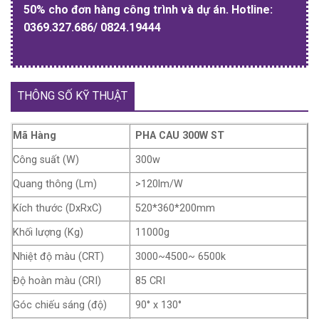
50% cho đơn hàng công trình và dự án. Hotline:
0369.327.686/ 0824.19444
THÔNG SỐ KỸ THUẬT
Mã Hàng
PHA CAU 300W ST
Công suất (W)
300w
Quang thông (Lm)
>120lm/W
Kích thước (DxRxC)
520*360*200mm
Khối lượng (Kg)
11000g
Nhiệt độ màu (CRT)
3000~4500~ 6500k
Độ hoàn màu (CRI)
85 CRI
Góc chiếu sáng (độ)
90° x 130°