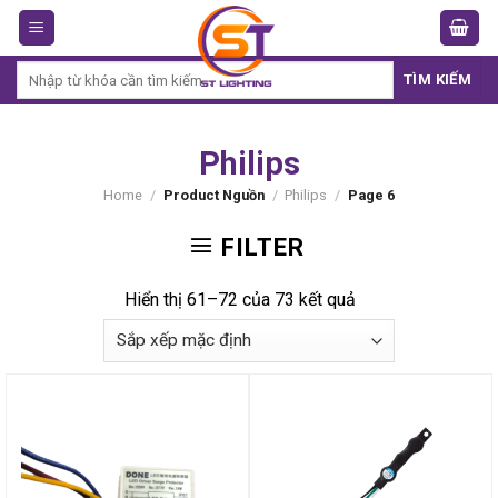
Skip
to
content
Search
TÌM KIẾM
for:
Philips
Home
/
Product Nguồn
/
Philips
/
Page 6
FILTER
Hiển thị 61–72 của 73 kết quả