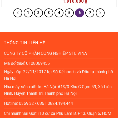
1.910.000
₫
1
2
3
4
5
6
7
THÔNG TIN LIÊN HỆ
CÔNG TY CỔ PHẦN CÔNG NGHIỆP STL VINA
Mã số thuế: 0108069455
Ngày cấp: 22/11/2017 tại Sở Kế hoạch và Đầu tư thành phố
Hà Nội
Nhà máy sản xuất tại Hà Nội: A13/3 Khu C Cụm 59, Xã Liên
Ninh, Huyện Thanh Trì, Thành phố Hà Nội.
Hotline: 0369.327.686 | 0824.194.444
Chi nhánh Sài Gòn: i10 cư xá Phú Lâm B, P.13, Quận 6, HCM