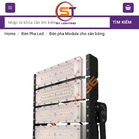
Skip
to
content
Search
TÌM KIẾM
for:
Home
/
Đèn Pha Led
/
Đèn pha Module cho sân bóng