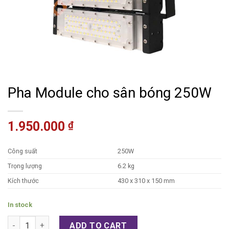
Pha Module cho sân bóng 250W
1.950.000
₫
Công suất
250W
Trọng lượng
6.2 kg
Kích thước
430 x 310 x 150 mm
In stock
Pha Module cho sân bóng 250W quantity
ADD TO CART