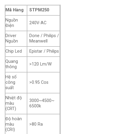
Mã Hàng
STPM250
Nguồn
240V-AC
Điện
Driver
Done / Philips /
Nguồn
Meanwell
Chip Led
Epistar / Philips
Quang
>120 Lm/W
thông
Hệ số
công
>0.95 Cos
suất
Nhiệt độ
3000~4500~
màu
6500k
(CRT)
Độ hoàn
màu
>80 Ra
(CRI)