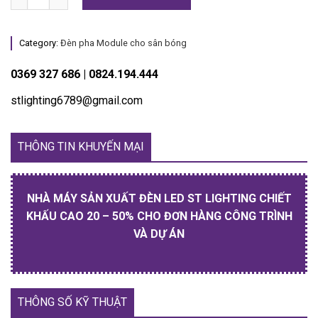
Category:
Đèn pha Module cho sân bóng
0369 327 686 | 0824.194.444
stlighting6789@gmail.com
THÔNG TIN KHUYẾN MẠI
NHÀ MÁY SẢN XUẤT ĐÈN LED ST LIGHTING CHIẾT
KHẤU CAO 20 – 50% CHO ĐƠN HÀNG CÔNG TRÌNH
VÀ DỰ ÁN
THÔNG SỐ KỸ THUẬT